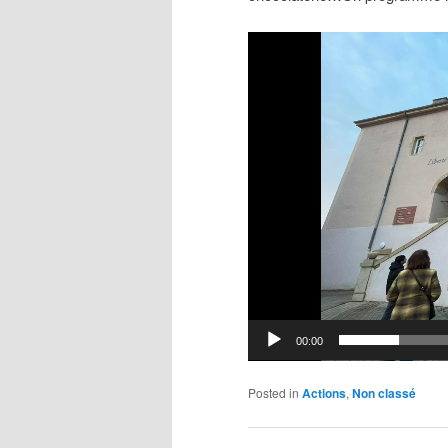
Video
Player
00:00
Posted in
Actions
,
Non classé