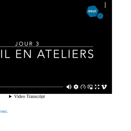
meo
.