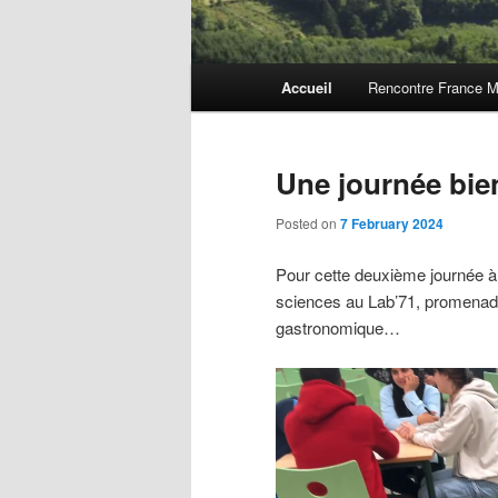
Main
Accueil
Rencontre France M
menu
Une journée bie
Posted on
7 February 2024
Pour cette deuxième journée à 
sciences au Lab’71, promenade
gastronomique…
Video
Player