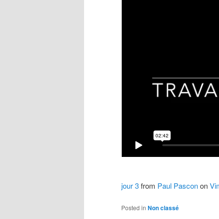
jour 3
from
Paul Pascon
on
Vi
Posted in
Non classé