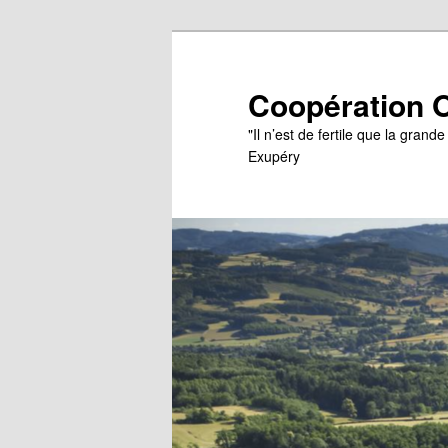
Skip
Skip
to
to
primary
secondary
Coopération 
content
content
"Il n’est de fertile que la grand
Exupéry