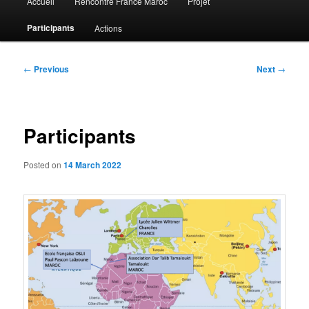
Accueil
Rencontre France Maroc
Projet
menu
Participants
Actions
Post
←
Previous
Next
→
navigation
Participants
Posted on
14 March 2022