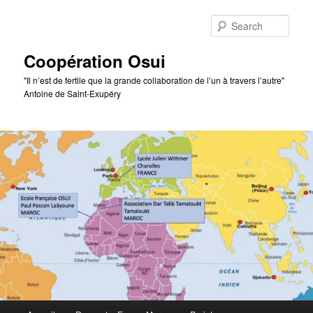
Skip
to
Sear
primary
content
Coopération Osui
"Il n’est de fertile que la grande collaboration de l’un à travers l’autre"
Antoine de Saint-Exupéry
Main